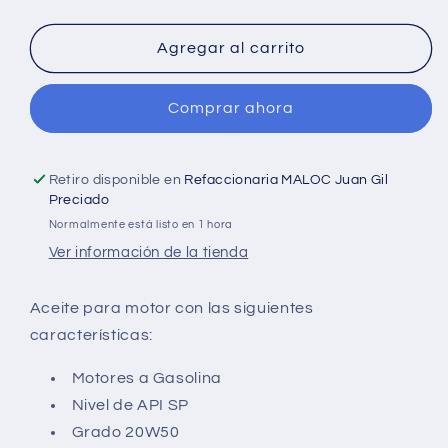
cantidad
cantidad
para
para
Aceite
Aceite
Agregar al carrito
para
para
Motor
Motor
Comprar ahora
Mobil
Mobil
Multigrado
Multigrado
SAE
SAE
20W50
20W50
Retiro disponible en
Refaccionaria MALOC Juan Gil
(946
(946
Preciado
mL)
mL)
Normalmente está listo en 1 hora
Ver información de la tienda
Aceite para motor con las siguientes
características:
Motores a Gasolina
Nivel de API SP
Grado 20W50