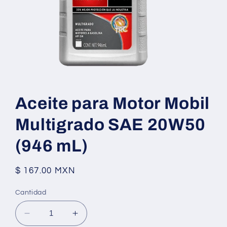
Abrir
elemento
multimedia
Aceite para Motor Mobil
1
en
una
Multigrado SAE 20W50
ventana
modal
(946 mL)
Precio
$ 167.00 MXN
habitual
Cantidad
Reducir
Aumentar