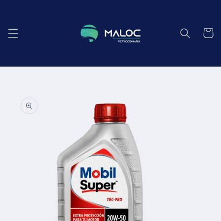
Ir
directamente
al contenido
Carrito
Ir
directamente
a la
información
del producto